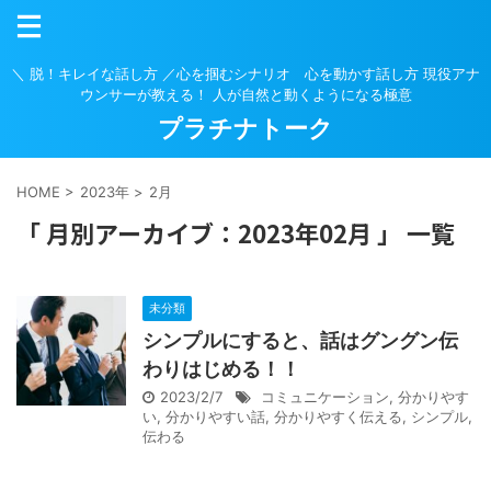
＼ 脱！キレイな話し方 ／心を掴むシナリオ 心を動かす話し方 現役アナ
ウンサーが教える！ 人が自然と動くようになる極意
プラチナトーク
HOME
>
2023年
>
2月
「 月別アーカイブ：2023年02月 」 一覧
未分類
シンプルにすると、話はグングン伝
わりはじめる！！
2023/2/7
コミュニケーション
,
分かりやす
い
,
分かりやすい話
,
分かりやすく伝える
,
シンプル
,
伝わる