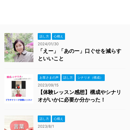
話し方
心構え
2024/01/30
「えー」「あのー」口ぐせを減らす
といいこと
お客さまの声
話し方
シナリオ（構成）
2023/09/15
【体験レッスン感想】構成やシナリ
オがいかに必要か分かった！
話し方
心構え
2023/8/1