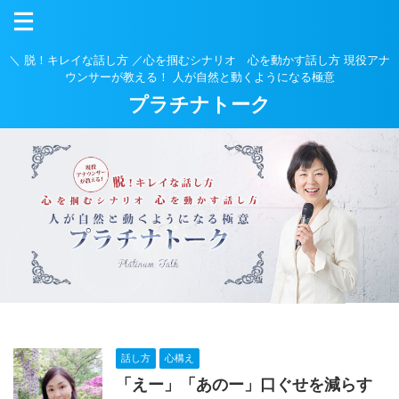
＼ 脱！キレイな話し方 ／心を掴むシナリオ 心を動かす話し方 現役アナ
ウンサーが教える！ 人が自然と動くようになる極意
プラチナトーク
話し方
心構え
「えー」「あのー」口ぐせを減らす