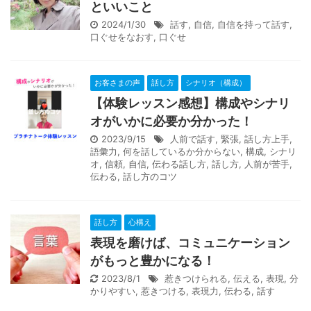
といいこと
2024/1/30
話す
,
自信
,
自信を持って話す
,
口ぐせをなおす
,
口ぐせ
お客さまの声
話し方
シナリオ（構成）
【体験レッスン感想】構成やシナリ
オがいかに必要か分かった！
2023/9/15
人前で話す
,
緊張
,
話し方上手
,
語彙力
,
何を話しているか分からない
,
構成
,
シナリ
オ
,
信頼
,
自信
,
伝わる話し方
,
話し方
,
人前が苦手
,
伝わる
,
話し方のコツ
話し方
心構え
表現を磨けば、コミュニケーション
がもっと豊かになる！
2023/8/1
惹きつけられる
,
伝える
,
表現
,
分
かりやすい
,
惹きつける
,
表現力
,
伝わる
,
話す