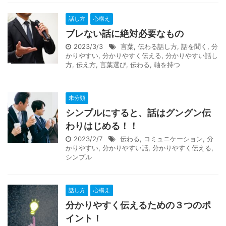
話し方
心構え
ブレない話に絶対必要なもの
2023/3/3
言葉
,
伝わる話し方
,
話を聞く
,
分
かりやすい
,
分かりやすく伝える
,
分かりやすい話し
方
,
伝え方
,
言葉選び
,
伝わる
,
軸を持つ
未分類
シンプルにすると、話はグングン伝
わりはじめる！！
2023/2/7
伝わる
,
コミュニケーション
,
分
かりやすい
,
分かりやすい話
,
分かりやすく伝える
,
シンプル
話し方
心構え
分かりやすく伝えるための３つのポ
イント！