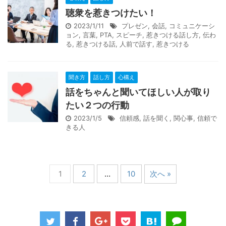
聴衆を惹きつけたい！
2023/1/11
プレゼン
,
会話
,
コミュニケーシ
ョン
,
言葉
,
PTA
,
スピーチ
,
惹きつける話し方
,
伝わ
る
,
惹きつける話
,
人前で話す
,
惹きつける
聞き方
話し方
心構え
話をちゃんと聞いてほしい人が取り
たい２つの行動
2023/1/5
信頼感
,
話を聞く
,
関心事
,
信頼で
きる人
1
2
…
10
次へ »