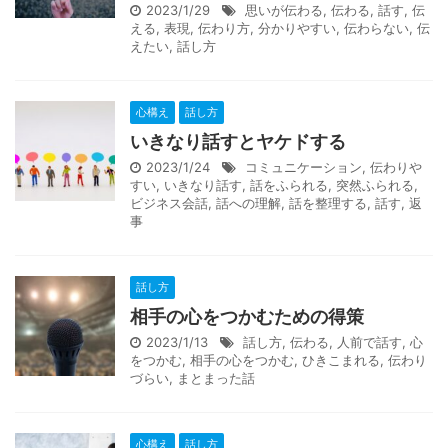
2023/1/29
思いが伝わる
,
伝わる
,
話す
,
伝
える
,
表現
,
伝わり方
,
分かりやすい
,
伝わらない
,
伝
えたい
,
話し方
心構え
話し方
いきなり話すとヤケドする
2023/1/24
コミュニケーション
,
伝わりや
すい
,
いきなり話す
,
話をふられる
,
突然ふられる
,
ビジネス会話
,
話への理解
,
話を整理する
,
話す
,
返
事
話し方
相手の心をつかむための得策
2023/1/13
話し方
,
伝わる
,
人前で話す
,
心
をつかむ
,
相手の心をつかむ
,
ひきこまれる
,
伝わり
づらい
,
まとまった話
心構え
話し方