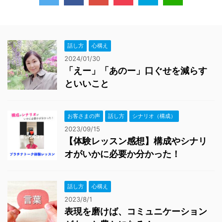
話し方
心構え
2024/01/30
「えー」「あのー」口ぐせを減らす
といいこと
お客さまの声
話し方
シナリオ（構成）
2023/09/15
【体験レッスン感想】構成やシナリ
オがいかに必要か分かった！
話し方
心構え
2023/8/1
表現を磨けば、コミュニケーション