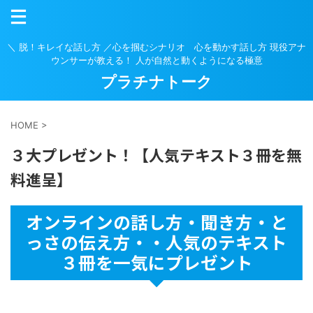
＼ 脱！キレイな話し方 ／心を掴むシナリオ 心を動かす話し方 現役アナ
ウンサーが教える！ 人が自然と動くようになる極意
プラチナトーク
HOME
>
３大プレゼント！【人気テキスト３冊を無
料進呈】
オンラインの話し方・聞き方・と
っさの伝え方・・人気のテキスト
３冊を一気にプレゼント