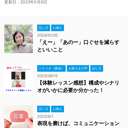
更新日：
2023年5月9日
話し方
心構え
2024/01/30
「えー」「あのー」口ぐせを減らす
といいこと
シナリオ（構成）
お客さまの声
話し方
2023/09/15
【体験レッスン感想】構成やシナリ
オがいかに必要か分かった！
話し方
心構え
2023/8/1
表現を磨けば、コミュニケーション