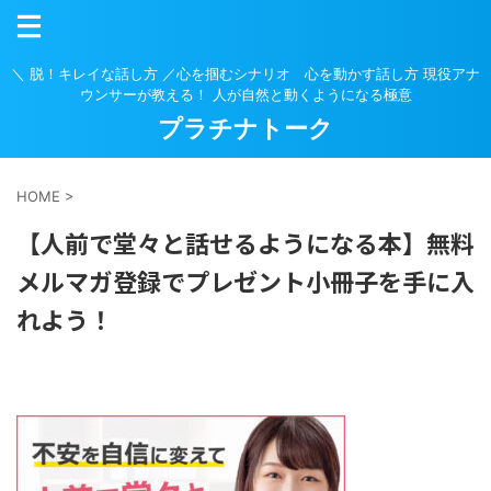
＼ 脱！キレイな話し方 ／心を掴むシナリオ 心を動かす話し方 現役アナ
ウンサーが教える！ 人が自然と動くようになる極意
プラチナトーク
HOME
>
【人前で堂々と話せるようになる本】無料
メルマガ登録でプレゼント小冊子を手に入
れよう！