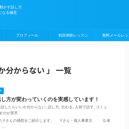
を動かす話し方
になる極意
プロフィール
初回体験レッスン
無料メールレッ
か分からない 」 一覧
方
話し方が変わっていくのを実感しています！
を話したらいいか分からない
,
話し方
,
伝わる
,
人前で話す
,
コミュ
すのが苦手
たYさんの感想をご紹介します。 Yさん・個人事業主 Q.体
..