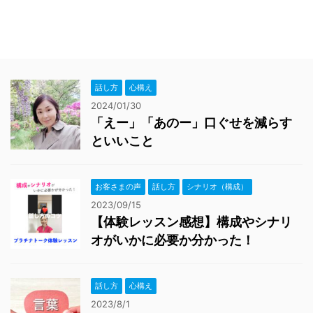
話し方
心構え
2024/01/30
「えー」「あのー」口ぐせを減らす
といいこと
お客さまの声
話し方
シナリオ（構成）
2023/09/15
【体験レッスン感想】構成やシナリ
オがいかに必要か分かった！
話し方
心構え
2023/8/1