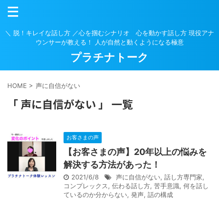
＼ 脱！キレイな話し方 ／心を掴むシナリオ 心を動かす話し方 現役アナ
ウンサーが教える！ 人が自然と動くようになる極意
プラチナトーク
HOME
>
声に自信がない
「 声に自信がない 」 一覧
お客さまの声
【お客さまの声】20年以上の悩みを
解決する方法があった！
2021/6/8
声に自信がない
,
話し方専門家
,
コンプレックス
,
伝わる話し方
,
苦手意識
,
何を話し
ているのか分からない
,
発声
,
話の構成