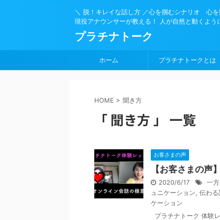
＼ 脱！キレイな話し方 ／心を掴むシナリオ 心
現役アナウンサーが教える！ 人が自然と動くよう
プラチナトーク
ホーム
プラチナトークとは
HOME
>
聞き方
「 聞き方 」 一覧
お客さまの声
【お客さまの声
2020/6/17
一方
ュニケーション
,
伝わる
ケーション
プラチナトーク 体験