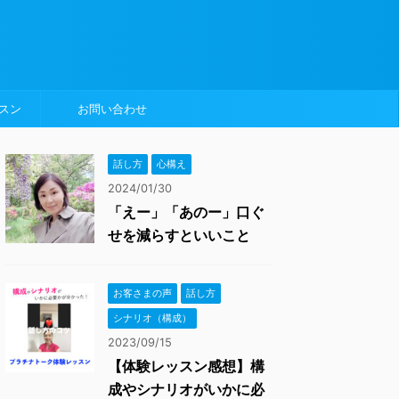
スン
お問い合わせ
話し方
心構え
2024/01/30
「えー」「あのー」口ぐ
せを減らすといいこと
お客さまの声
話し方
シナリオ（構成）
2023/09/15
【体験レッスン感想】構
成やシナリオがいかに必