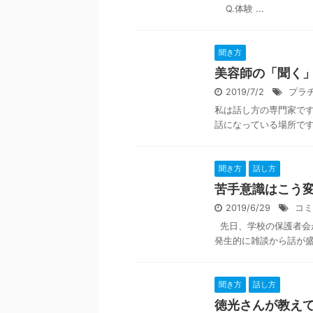
Q.体験 ...
聞き方
美容師の「聞く
2019/7/2
プラ
私は話し方の専門家で
話になっている場所ですね
聞き方
話し方
苦手意識はこう
2019/6/29
コミ
先日、学校の保護者会
発生的に雑談から話が盛
聞き方
話し方
徳光さんが教え