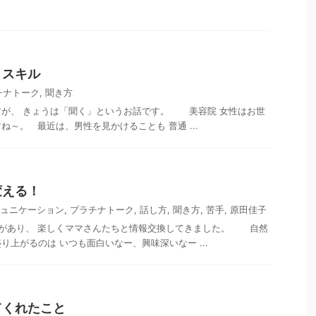
」スキル
チナトーク
,
聞き方
すが、 きょうは「聞く」というお話です。 美容院 女性はお世
～。 最近は、男性を見かけることも 普通 ...
変える！
ュニケーション
,
プラチナトーク
,
話し方
,
聞き方
,
苦手
,
原田佳子
があり、 楽しくママさんたちと情報交換してきました。 自然
り上がるのは いつも面白いなー、興味深いなー ...
てくれたこと