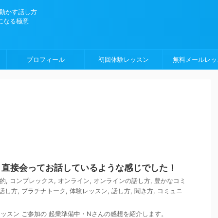
を動かす話し方
になる極意
プロフィール
初回体験レッスン
無料メールレッ
】直接会ってお話しているような感じでした！
的
,
コンプレックス
,
オンライン
,
オンラインの話し方
,
豊かなコミ
話し方
,
プラチナトーク
,
体験レッスン
,
話し方
,
聞き方
,
コミュニ
レッスン ご参加の 起業準備中・Nさんの感想を紹介します。