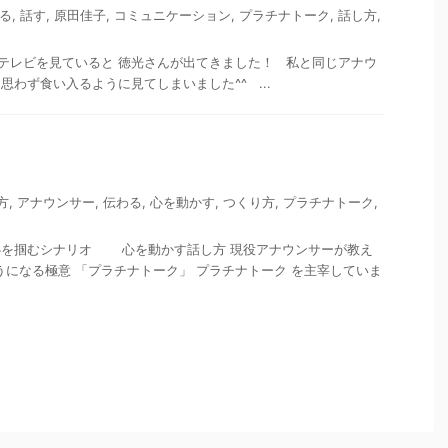
る
,
話す
,
原田佳子
,
コミュニケーション
,
プラチナトーク
,
話し方
,
テレビを見ていると 徳光さんが出てきました！ 私と同じアナウ
思わず食い入るように見てしまいました^^ ...
方
,
アナウンサー
,
伝わる
,
心を動かす
,
つくり方
,
プラチナトーク
,
心を掴むシナリオ 心を動かす話し方 現役アナウンサーが教え
うになる極意 「プラチナトーク」 プラチナトーク を主宰していま