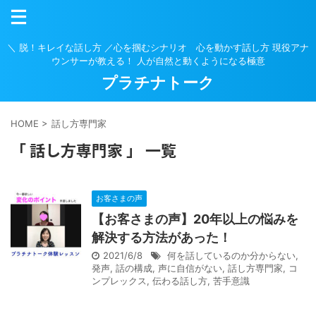
＼ 脱！キレイな話し方 ／心を掴むシナリオ 心を動かす話し方 現役アナ
ウンサーが教える！ 人が自然と動くようになる極意
プラチナトーク
HOME
>
話し方専門家
「 話し方専門家 」 一覧
お客さまの声
【お客さまの声】20年以上の悩みを
解決する方法があった！
2021/6/8
何を話しているのか分からない
,
発声
,
話の構成
,
声に自信がない
,
話し方専門家
,
コ
ンプレックス
,
伝わる話し方
,
苦手意識