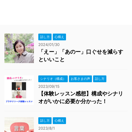
話し方
心構え
2024/01/30
「えー」「あのー」口ぐせを減らす
といいこと
シナリオ（構成）
お客さまの声
話し方
2023/09/15
【体験レッスン感想】構成やシナリ
オがいかに必要か分かった！
話し方
心構え
2023/8/1