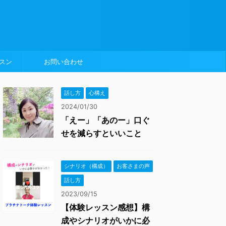
スン
お問い合わせ
話し方
心構え
2024/01/30
「えー」「あのー」口ぐ
せを減らすといいこと
シナリオ（構成）
お客さまの声
話し方
2023/09/15
【体験レッスン感想】構
成やシナリオがいかに必