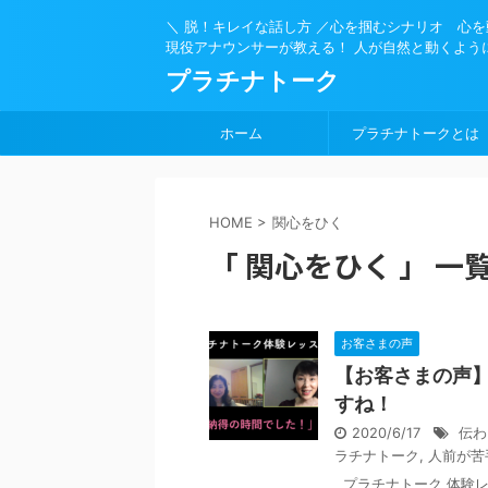
＼ 脱！キレイな話し方 ／心を掴むシナリオ 心
現役アナウンサーが教える！ 人が自然と動くよう
プラチナトーク
ホーム
プラチナトークとは
HOME
>
関心をひく
「 関心をひく 」 一
お客さまの声
【お客さまの声
すね！
2020/6/17
伝わ
ラチナトーク
,
人前が苦
プラチナトーク 体験レ