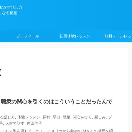
を動かす話し方
になる極意
プロフィール
初回体験レッスン
無料メールレッ
覧
】聴衆の関心を引くのはこういうことだったんで
る話し方
,
体験レッスン
,
原稿
,
早口
,
聴衆
,
関心をひく
,
親しみ
,
プ
手
,
人前で話す
,
原田佳子
ッスン 海を渡りました！ アメリカから参加の Mさんの感想を紹