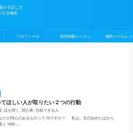
を動かす話し方
になる極意
プロフィール
初回体験レッスン
無料メールレッ
いてほしい人が取りたい２つの行動
感
,
話を聞く
,
関心事
,
信頼できる人
なたが関心のあるものって 何ですか？ 私は、先日始めたばかり
 18時 ...