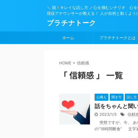
＼ 脱！キレイな話し方 ／心を掴むシナリオ 心
現役アナウンサーが教える！ 人が自然と動くよう
プラチナトーク
ホーム
プラチナトークとは
HOME
>
信頼感
「 信頼感 」 一覧
心構え
聞き方
話し方
話をちゃんと聞
2023/1/5
信頼
突然ですが、今、 あ
の”18時間断食” 文字通り