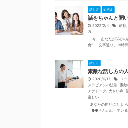
話し方
心構え
話をちゃんと聞
2022/2/4
信頼
方
今、 あなたが関心の
食” 文字通り、18時間何
話し方
素敵な話し方の
2020/6/17
ユー
メラビアンの法則
,
素敵
チナトーク
,
大きい声
,
楽しい
あなたの周りにも い
「●●さんが話していると