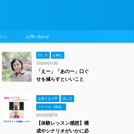
スン
お問い合わせ
話し方
心構え
2024/01/30
「えー」「あのー」口ぐ
せを減らすといいこと
お客さまの声
話し方
シナリオ（構成）
2023/09/15
【体験レッスン感想】構
成やシナリオがいかに必