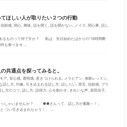
いてほしい人が取りたい２つの行動
,
信頼感
,
関心
,
興味
,
話を聞く
,
話を聞かない
,
ノイズ
,
関心事
,
話し
あるものって何ですか？ 私は、先日始めたばかりの”18時間断
も食べませ ...
人の共通点を探ってみると。
モア
,
安心感
,
透明感
,
惹きつけられる
,
メラビアン
,
体験レッスン
,
な話し方
,
印象
,
引き込まれる話し方
,
話したい
,
滑舌
,
信頼感
,
プラ
話し方のコツ
,
話し方
,
説得力
,
心を動かす
,
きれいな声
,
原田佳子
,
らっしゃいませんか？ 「●●さんって、話し方が素敵～！」
 つい引き込まれちゃう！」 ...