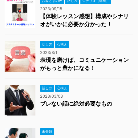
お客さまの声
話し方
シナリオ（構成）
2023/09/15
【体験レッスン感想】構成やシナリ
オがいかに必要か分かった！
話し方
心構え
2023/8/1
表現を磨けば、コミュニケーション
がもっと豊かになる！
話し方
心構え
2023/03/03
ブレない話に絶対必要なもの
未分類