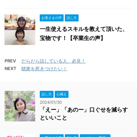
お客さまの声
話し方
一生使えるスキルを教えて頂いた、
宝物です！【卒業生の声】
PREV
だらだら話している人、必見！
NEXT
聴衆を惹きつけたい！
話し方
心構え
2024/01/30
「えー」「あのー」口ぐせを減らす
といいこと