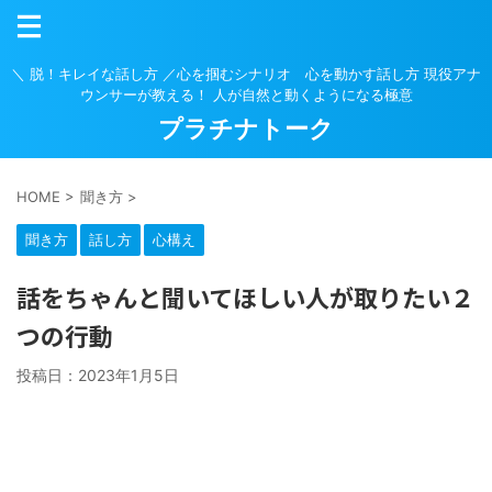
＼ 脱！キレイな話し方 ／心を掴むシナリオ 心を動かす話し方 現役アナ
ウンサーが教える！ 人が自然と動くようになる極意
プラチナトーク
HOME
>
聞き方
>
聞き方
話し方
心構え
話をちゃんと聞いてほしい人が取りたい２
つの行動
投稿日：
2023年1月5日