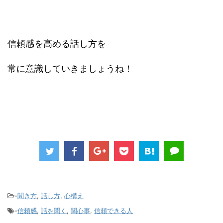
信頼感を高める話し方を
常に意識していきましょうね！
-
聞き方
,
話し方
,
心構え
-
信頼感
,
話を聞く
,
関心事
,
信頼できる人