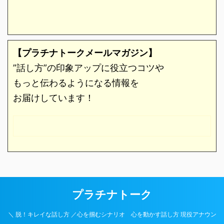
【プラチナトークメールマガジン】
”話し方”の印象アップに役立つコツや
もっと伝わるようになる情報を
お届けしています！
プラチナトーク
＼ 脱！キレイな話し方 ／心を掴むシナリオ 心を動かす話し方 現役アナウン