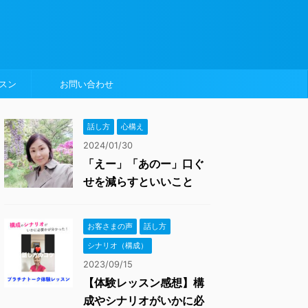
スン
お問い合わせ
話し方
心構え
2024/01/30
「えー」「あのー」口ぐ
せを減らすといいこと
お客さまの声
話し方
シナリオ（構成）
2023/09/15
【体験レッスン感想】構
成やシナリオがいかに必