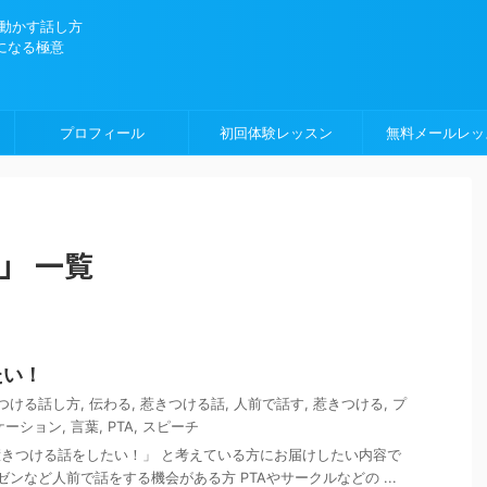
を動かす話し方
になる極意
プロフィール
初回体験レッスン
無料メールレッ
」 一覧
たい！
つける話し方
,
伝わる
,
惹きつける話
,
人前で話す
,
惹きつける
,
プ
ケーション
,
言葉
,
PTA
,
スピーチ
きつける話をしたい！」 と考えている方にお届けしたい内容で
ンなど人前で話をする機会がある方 PTAやサークルなどの ...