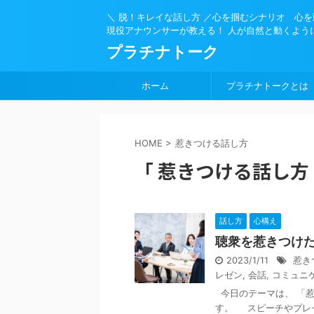
＼ 脱！キレイな話し方 ／心を掴むシナリオ 心
現役アナウンサーが教える！ 人が自然と動くよう
プラチナトーク
ホーム
プラチナトークとは
HOME
>
惹きつける話し方
「 惹きつける話し方 
話し方
心構え
聴衆を惹きつけ
2023/1/11
惹き
レゼン
,
会話
,
コミュニ
今日のテーマは、 「惹
す。 スピーチやプレゼ